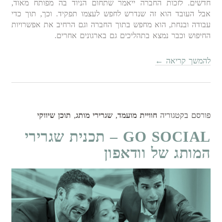
חדשים. לזכות החברה ייאמר שתחום הניוד בה מפותח מאוד,
אבל העובד הוא זה שנדרש לחפש לעצמו תפקיד. וכך, תוך כדי
עבודה ובנחת, הוא מחפש בתוך החברה וגם הרחיב את אפשרויות
החיפוש וכבר נמצא בתהליכים גם בארגונים אחרים.
להמשך קריאה
←
פורסם בקטגוריה
חוויית מועמד
,
שגרירי מותג
,
תוכן שיווקי
GO SOCIAL – תכנית שגרירי
המותג של וודאפון