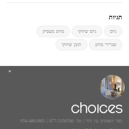
תגיות
גיוס
גיוס שיווקי
מותג מעסיק
שגרירי מותג
תוכן שיווקי
כפר האמנים עין הוד | טל. 077-5350760 | 054-4861885