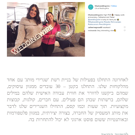
לאחרונה התחלנו בפעילות של בניית רשת 'שגרירי מותג' עם אחד
מהלקוחות שלנו. התחלנו בקטן – 30 עובדים ממגוון עיסוקים,
שמהם ביקשנו לדוורר את חווית עבודה האישית שלהם במילים
שלהם, ברשתות שבהן הם פעילים, עם חברים, קולגות, קבוצות
מקצועיות. תוך שעות וכמו קסם, התחילו השגרירים שלנו לדבר
את מותג המעסיק של החברה, בצורה יצירתית, במגוון פלטפורמות
ובאותנטיות ששום פוסט ארגוני לא יכול להתחרות בה.
להמשך קריאה
←