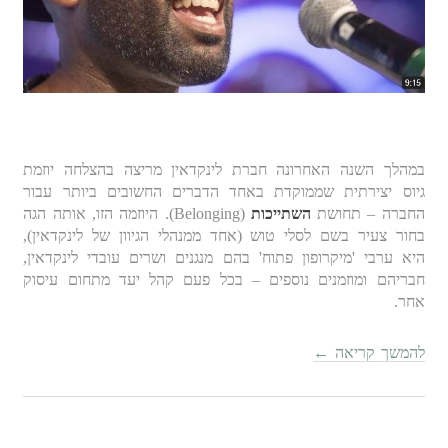
במהלך השנה האחרונה חברת לינקדאין מריצה בהצלחה יוזמת
גיוס יצירתית שממוקדת באחד הדברים החשובים ביותר עבור
החברה – תחושת
השתייכות
(Belonging). היוזמה הזו, אותה הגה
בחור צעיר בשם לסלי טוש (אחד ממנהלי הגיוון של לינקדאין),
היא ערבי 'מיקרופון פתוח' בהם מנגנים ושרים עובדי לינקדאין,
חבריהם ומוזמנים נוספים – בכל פעם קהל יעד מתחום עיסוק
אחר.
להמשך קריאה
←