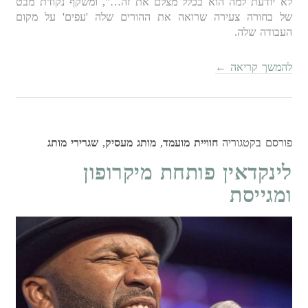
לא יודעת למה הוא בכלל מצלם את זה…", ומשקף נקודת מבט
של בחורה צעירה שרואה את ההורים שלה 'עפים' על מקום
העבודה שלה.
להמשך קריאה
←
פורסם בקטגוריה
חוויית מועמד
,
מותג מעסיק
,
שגרירי מותג
לינקדאין פותחת מיקרופון
ומגייסת