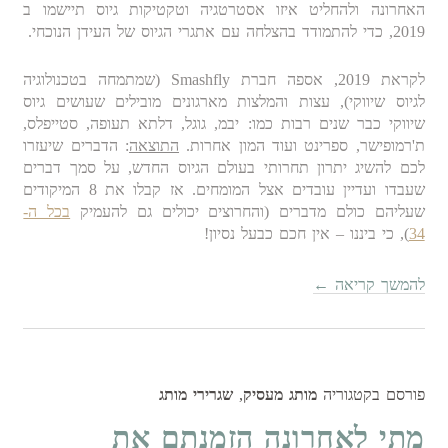
האחרונה ולהחליט איזו אסטרטגיה וטקטיקות גיוס תיישמו ב
2019, כדי להתמודד בהצלחה עם אתגרי הגיוס של העידן הנוכחי.
לקראת 2019, אספה חברת Smashfly (שמתמחה בטכנולוגיה
לגיוס שיווקי), עצות והמלצות מארגונים מובילים שעושים גיוס
שיווקי כבר שנים רבות כמו: יבמ, גוגל, דלתא תעופה, סטייפלס,
ת'רמופישר, ספרינט ועוד המון אחרות.
התוצאה
: הדברים שיעזרו
לכם להשיג יתרון תחרותי בעולם הגיוס החדש, על סמך דברים
שעבדו ועדיין עובדים אצל המומחים. אז קבלו את 8 המיקודים
שעליהם כולם מדברים (והחרוצים יכולים גם להעמיק
בכל ה-
34
), כי ביננו – אין חכם כבעל נסיון!
להמשך קריאה
←
פורסם בקטגוריה
מותג מעסיק
,
שגרירי מותג
מתי לאחרונה הזמנתם את