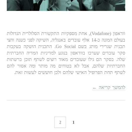
וודאפון (Vodafone), אחת מספקיות התקשורת הסלולרית הגדולות
בעולם המונה כ-14 אלף עובדים באנגליה, השיקה לפני כשנה וחצי
תכנית שגרירי מותג בשם Go Social. התכנית הושקה בעקבות
סקר עובדים שערכו בוודאפון בנוגע למדיניות המדיה החברתית
שלה. בסקר הם גילו שעובדים מאוד רוצים לשתף תוכן ברשתות
החברתיות שלהם, אבל לא בטוחים מה מותר ומה אסור להם
לשתף תחת הפרופיל האישי שלהם ולכן חוששים לעשות זאת.
להמשך קריאה
←
2
1