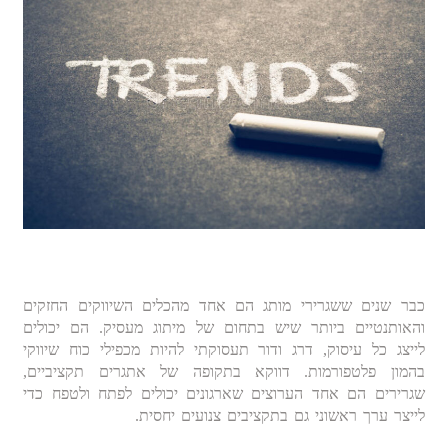
כבר שנים ששגרירי מותג הם אחד מהכלים השיווקים החזקים
והאותנטיים ביותר שיש בתחום של מיתוג מעסיק. הם יכולים
לייצג כל עיסוק, דרג ודור תעסוקתי להיות מכפילי כוח שיווקי
בהמון פלטפורמות. דווקא בתקופה של אתגרים תקציביים,
שגרירים הם אחד הערוצים שארגונים יכולים לפתח ולטפח כדי
לייצר ערך ראשוני גם בתקציבים צנועים יחסית.