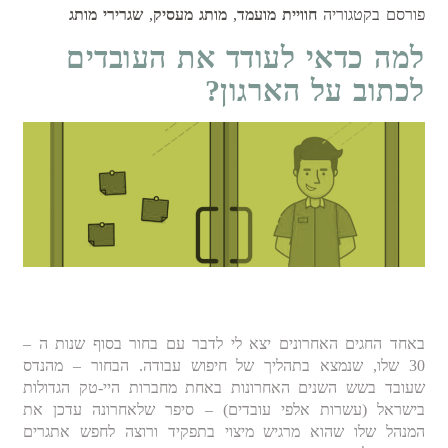
פורסם בקטגוריה
חוויית מועמד
,
מותג מעסיק
,
שגרירי מותג
למה כדאי לעודד את העובדים
לכתוב על הארגון?
באחד החגים האחרונים יצא לי לדבר עם בחור בסוף שנות ה –
30 שלו, שנמצא בתהליך של חיפוש עבודה. הבחור – מהנדס
שעובד בשש השנים האחרונות באחת מחברות היי-טק הגדולות
בישראל (עשרות אלפי עובדים) – סיפר שלאחרונה עדכן את
המנהל שלו שהוא מרגיש מיצוי בתפקיד ורוצה לחפש אתגרים