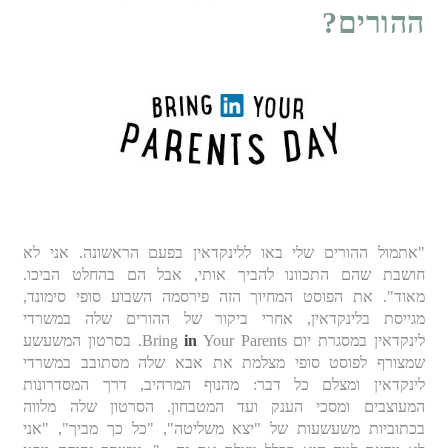
ההורים?
"אתמול ההורים שלי באו ללינקדאין בפעם הראשונה. אני לא
חושבת שהם התכוונו להביך אותי, אבל הם בהחלט הביכו.
מאוד". את הפוסט המחיוך הזה פירסמה השבוע סופי סימונד,
מגייסת בלינקדאין, אחרי ביקור של ההורים שלה במשרדי
לינקדאין במסגרת יום Bring
in
Your Parents. בסרטון המשעשע
שמצורף לפוסט סופי מצלמת את אבא שלה מסתובב במשרדי
לינקדאין ומצלם כל דבר: מהנוף המרהיב, דרך המסדרונות
המעוצבים ומסכי הענק ועד המטבחון. הסרטון שלה מלווה
בכתוביות משעשעות של "יצא משליטה", "כל כך מביך", "אני