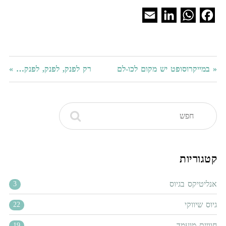
«
במייקרוסופט יש מקום לכו-לם
רק לפנק, לפנק, לפנק…
»
קטגוריות
אנליטיקס בגיוס
3
גיוס שיווקי
22
חוויית מועמד
19