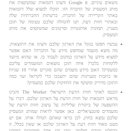
נושאים עיניים. Google it והציגו דוגמאות שמשקפות את
מותג המעסיק של החברה הזו. תוכלו למצוא שלל דוגמאות
באתר הקריירה של החברה, ברשתות החברתיות שלה
ובאתרי חוות דעת. תנו להנהלה שלכם טעימה של תוכן
מעניין, תמונות אותנטיות וסרטונים שמשקפים את מותג
המעסיק.
עכשיו חפשו בגוגל את הארגון שלכם והציגו את התוצאות.
מה מוצא מועמד שמחפש מידע על החברה? האם אפשר
למצוא מידע על הארגון כמקום לעבוד בו, או שהוא מיועד
ללקוחות בלבד? איזה תוכן מוצאים המועמדים עליכם
כמעסיק? האם מידע משמים שהם סוגרים אחרי 10 שניות
או כתבות מעניינות שהם יתעכבו כדי לקרוא? ועד כמה
התוכן מדוייק ומשקף את החוזקות שלכם כמעסיק?
הכנסו לאתר חוות הדעת הישראלי The Worker והכינו
מראש דוגמאות של חוות הדעת על הארגון שלכם. דברו על
ההשפעה של ביקורת שליליות על עיצוב חוות הדעת של
מועמדים פוטנציאליים. כאן אפשר לראות שמותג המעסיק
שלכם נמצא בחוץ, לכן כדאי שאתם תנהלו אותו. אם יש
מעט מאוד חוות דעת על הארגון שלכם או שאין בכלל, זו
בהחלט נקודת חולשה, שכן זהו אחד ממקורות המידע