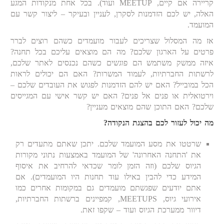
קריירה אם קיים, MEETUP ועוד). בכל אחת מנקודות המגע
האלה, יש לכם הזדמנות לסקרן, לעניין ובעיקר – ליצור קשר עם
המועמד.
אז מה המסלול שצריכים לעבור מועמדים כשהם רוצים לברר
פרטים על הארגון שלכם? מה הם מוצאים עליכם בכל תחנה?
איזה ממשק משתמש הם פוגשים כשהם נכנסים לאתר שלכם,
לרשתות החברתיות, לעמוד המשרות? האם הם יכולים לראות
הכל במובייל? האם יש להם הזדמנות לפגוש את העובדים שלכם –
וירטואלית או פנים אל פנים? האם יש קשר אישי עם המגייסים
שלכם? האם התוכן שהם מוצאים מעניין?
מה יכול לעזור לכם בהצגת הנקודה?
שרטטו את מסע המועמד שלכם. יתכן שאתם מתעדים רק
את 'התחנה האחרונה' של המועמד באמצעות נתוני מקורות
הגיוס שלכם (וזה הזמן לומר שכדאי להרחיב את איסוף
המידע כדי להבין באילו עוד תחנות היו המועמדים). אם
אתם יודעים שפגשתם מועמדים גם במקומות אחרים כמו
אירועי גיוס, MEETUPS, קמפיינים ברשתות החברתיות,
דיוור ממערכת הגיוס ועוד – שקפו זאת.