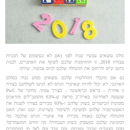
כולנו נמצאים עכשיו שניה לפני (אם לא בעיצומן) של תכניות
עבודה 2018. זו ההזדמנות שלכם לשקף את האתגרים, לבנות
ביזנס קייס ולרתום את ההנהלה שלכם לגיוס עכשווי, שיווקי.
גם אם מקבלי ההחלטות שלכם נמצאים ממש גבוה בסולם
הארגוני, לא יכול להיות שאתגרי הגיוס לא הגיעו לשולחנם בצורה
זו אחרת – בראש ובראשונה – כצורך עסקי. מחקר של PwC
שנעשה לאחרונה בארה"ב מראה ש-63% מהמנכ"לים מודאגים
מזמינות הכישורים בשוק שלהם ו-93% מכירים בצורך לשנות את
האסטרטגיה שלהם למשיכה ולשימור כשרונות. ועם זאת, האם
ההנהלה שלכם באמת מכירה את אתגרי הגיוס שלכם? מה
המוניטין שלכם כמעסיק בשוק העבודה? מה חווים המועמדים?
מהם הצעדים שכבר עשיתם, ומה עבד ומה לא? מי המתחרים