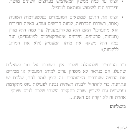
הציגו עד כמה ממשק המשתמש בערוצים השונים מושך,
ידידותי ונוח לשימוש ומותאם למובייל.
הציגו את התוכן שמוצאים המועמדים בפלטפורמות השונות
(אתר, רשתות חברתיות, לוחות דרושים ועוד). באיזה תדירות
הוא מתעדכן? האם הוא מסקרן,מעניין? עד כמה הוא מגוון
(תמונות, סרטונים, חידונים אינטרקטיביים למועמדים) ועד
כמה הוא משקף את מותג המעסיק (ולא את המותג
ללקוחות)?
רוב הסיכויים שלהנהלה שלכם אין תשובות על רוב השאלות
שתעלו. הם כנראה לא מספיק ערים למותג המעסיק או מכירים
את החוויה שעוברים המועמדים. זה הזמן לומר להם, שלכם יש
פתרונות כדי להתחיל ולבנות תשתית נכונה לפעילות גיוס מתקדמת
ועכשווית וגם לשריין שורה בתקציב השנתי שלכם לגיוס שיווקי –
אחרת זה לא יקרה גם השנה…
בהצלחה!
שתף: