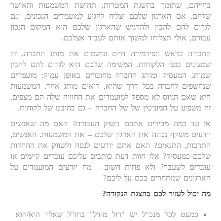
בחייהם, שתומך בהשגת המטרות, תחושת המשמעות והאושר
שלהם. אם הארגון שלכם יצליח להגיע למועמדים הנכונים, וגם
לגרום להם להבין ולהרגיש שהארגון שלכם הוא המקום הנכון
עבורם, אולי תצליחו למשוך אותם לעבוד אצלכם.
החבר'ה בראש הפירמידה חיים ונושמים את מותג החברה, זה
שמציגים בפני הלקוחות. המשימה שלכם היא לגרום להם להבין
שמותג המעסיק ומותג החברה מחוברים באופן עמוק: מועמדים
שנחשפים לחברה בכל דרך שהיא, רואים מותג אחד. המשמעות
היא שאם הגיוס לא מספק למועמדים את החוויה שלה הם מצפים,
זה משפיע על המוניטין של של החברה – גם בהיבט של לקוחות.
אז עד כמה מכירים אתכם בשוק העבודה? האם מה שאנשים
יודעים משקף נכונה את הארגון שלכם – את המשמעות, האנשים,
התרבות, התנאים? האם אתם יודעים לנסח ולשווק את החוזקות
שלכם כמעסיק? אלו חוות דעת כותבים עליכם עובדים קיימים או
עובדים לשעבר? ולא פחות חשוב – מה יודעים המועמדים על
הארגונים שמתחרים בכם על ליבם?
מה יכול לעזור לכם בהצגת הנקודה?
כמעט לכל מנכ"ל יש "רול מודל" בחו"ל שאליו היא/הוא