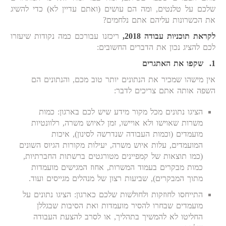
שלכם על טלנטים, ומה הם עושים (ואתם עדיין לא) כדי להשיג
את הכשרונות עליהם אתם נלחמים?
לקראת תוכניות עבודה 2018,
ריכזנו עבורכם כמה נקודות שיעזרו
לכם להציג נכון את הדברים החשובים:
1. שקפו את האתגרים
אין מישהו שמכיר את הנתונים יותר טוב מכם, והנתונים הם
השפה אותה אתם צריכים לדבר:
הציגו נתונים מכל מקור מידע שיש לכם בארגון: כמות
משרות שאוישו ולא אויישו, זמן לאיוש משרה, רלוונטיות
מועמדים (וכמות העבודה שנדרשה לסינון), איכות
המועמדים, עלות איוש משרה, יעילות מקורות הגיוס השונים
(כמו תוצאות של קמפיינים מטורגטים ברשתות החברתיות,
כמות מבקרים בעמוד המשרות, אחוז המגישים מועמדות
מתוך המבקרים), שביעות רצון של מנהלים מגייסים ועוד.
התייחסו לחוזקות ולחולשות שלכם כארגון: הציגו נתונים על
מועמדים שבחרו להסיר מועמדות ואת הסיבות שבגללן
החליטו לא להמשיך בתהליך, או לסרב להצעת העבודה